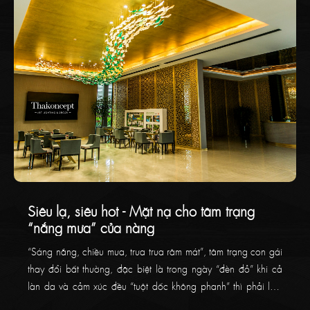
Siêu lạ, siêu hot - Mặt nạ cho tâm trạng
“nắng mưa” của nàng
“Sáng nắng, chiều mưa, trưa trưa râm mát”, tâm trạng con gái
thay đổi bất thường, đặc biệt là trong ngày “đèn đỏ” khi cả
làn da và cảm xúc đều “tuột dốc không phanh” thì phải làm
sao nhỉ? Hãy cùng xoa dịu cảm xúc với bộ 7 mặt nạ “7