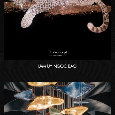
LÂM UY NGỌC BÁO