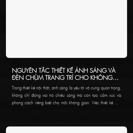
NGUYÊN TẮC THIẾT KẾ ÁNH SÁNG VÀ
ĐÈN CHÙM TRANG TRÍ CHO KHÔNG
GIAN CỦA BẠN
Trong thiết kế nội thất, ánh sáng là yếu tố vô cùng quan trọng,
không chỉ đóng vai trò chiếu sáng mà còn tạo cảm xúc và
phong cách riêng biệt cho mỗi không gian. Việc thiết kế đèn
chùm trang trí yêu cầu sự tinh tế và tỉ mỉ, kết hợp các yếu tố
như nhiệt độ màu sắc, cân bằng ánh sáng tự nhiên, bố cục
các loại đèn và cách tạo điểm nhấn để mang lại sự hoàn mỹ
cho không gian. Hãy cùng Thaikoncept tìm hiểu về các nguyên