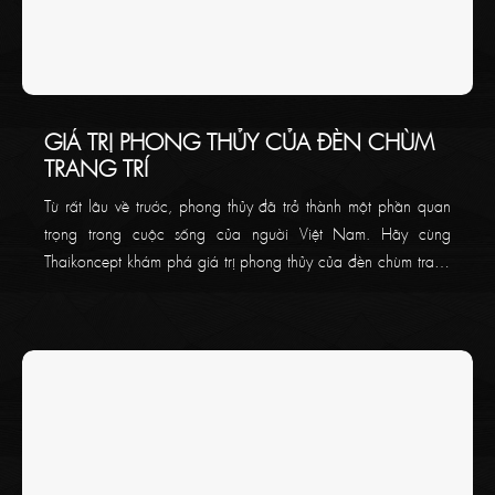
GIÁ TRỊ PHONG THỦY CỦA ĐÈN CHÙM
TRANG TRÍ
Từ rất lâu về trước, phong thủy đã trở thành một phần quan
trọng trong cuộc sống của người Việt Nam. Hãy cùng
Thaikoncept khám phá giá trị phong thủy của đèn chùm trang
trí ngay trong bài viết bên dưới nhé!