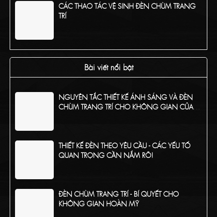
CÁC THAO TÁC VỆ SINH ĐÈN CHÙM TRANG
TRÍ
TỔNG HỢP CÁC CHẤT LIỆU PHỔ BIẾN CỦA
ĐÈN CHÙM TRANG TRÍ
Bài viết nổi bật
NGUYÊN TẮC THIẾT KẾ ÁNH SÁNG VÀ ĐÈN
CHÙM TRANG TRÍ CHO KHÔNG GIAN CỦA
BẠN
THIẾT KẾ ĐÈN THEO YÊU CẦU - CÁC YẾU TỐ
QUAN TRỌNG CẦN NẮM RÕ!
ĐÈN CHÙM TRANG TRÍ - BÍ QUYẾT CHO
KHÔNG GIAN HOÀN MỸ