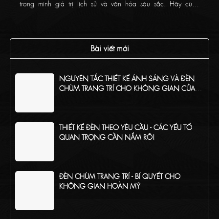
trong mình giá trị lịch sử và văn hóa sâu sắc. Hãy cùng
Thaikoncept tìm hiểu về thương hiệu pha lê đẳng cấp này
trong bài viết bên dưới!
Bài viết mới
NGUYÊN TẮC THIẾT KẾ ÁNH SÁNG VÀ ĐÈN
CHÙM TRANG TRÍ CHO KHÔNG GIAN CỦA
BẠN
THIẾT KẾ ĐÈN THEO YÊU CẦU - CÁC YẾU TỐ
QUAN TRỌNG CẦN NẮM RÕ!
ĐÈN CHÙM TRANG TRÍ - BÍ QUYẾT CHO
KHÔNG GIAN HOÀN MỸ