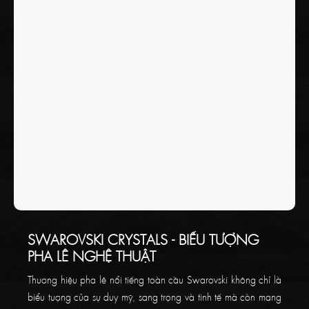
tắc vàng cần biết khi thiết kế đèn chùm trang trí ở bài viết bên
dưới!
SWAROVSKI CRYSTALS - BIỂU TƯỢNG
PHA LÊ NGHỆ THUẬT
Thương hiệu pha lê nổi tiếng toàn cầu Swarovski không chỉ là
biểu tượng của sự duy mỹ, sang trọng và tinh tế mà còn mang