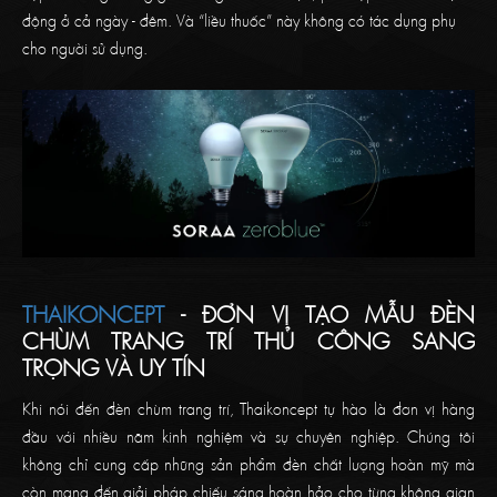
động ở cả ngày - đêm. Và “liều thuốc” này không có tác dụng phụ
cho người sử dụng.
THAIKONCEPT
- ĐƠN VỊ TẠO MẪU ĐÈN
CHÙM TRANG TRÍ THỦ CÔNG SANG
TRỌNG VÀ UY TÍN
Khi nói đến đèn chùm trang trí, Thaikoncept tự hào là đơn vị hàng
đầu với nhiều năm kinh nghiệm và sự chuyên nghiệp. Chúng tôi
không chỉ cung cấp những sản phẩm đèn chất lượng hoàn mỹ mà
còn mang đến giải pháp chiếu sáng hoàn hảo cho từng không gian