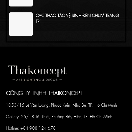
CÁC THAO TÁC VỆ SINH ĐÈN CHÙM TRANG
TRÍ
TỔNG HỢP CÁC CHẤT LIỆU PHỔ BIẾN CỦA
ĐÈN CHÙM TRANG TRÍ
CÔNG TY TNHH THAIKONCEPT
1053/15 Lê Văn Lương, Phước Kiển, Nhà Bè, TP. Hồ Chí Minh
Gallery: 25/18 Tái Thiết, Phường Bảy Hiền, TP. Hồ Chí Minh
Hotline:
+84 908 124 678