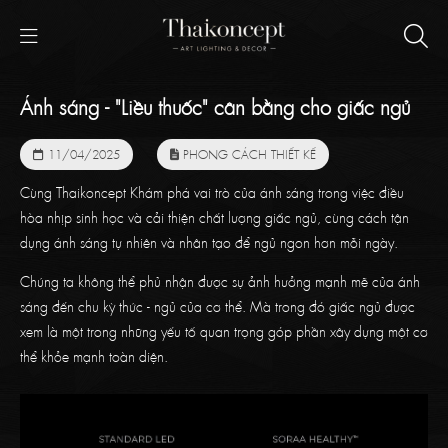
Ánh sáng - "Liều thuốc" cân bằng cho giấc ngủ
11/04/2025
PHONG CÁCH THIẾT KẾ
Cùng Thaikoncept Khám phá vai trò của ánh sáng trong việc điều
hòa nhịp sinh học và cải thiện chất lượng giấc ngủ, cùng cách tận
dụng ánh sáng tự nhiên và nhân tạo để ngủ ngon hơn mỗi ngày.
Chúng ta không thể phủ nhận được sự ảnh hưởng mạnh mẽ của ánh
sáng đến chu kỳ thức - ngủ của cơ thể. Mà trong đó giấc ngủ được
xem là một trong những yếu tố quan trọng góp phần xây dựng một cơ
thể khỏe mạnh toàn diện.