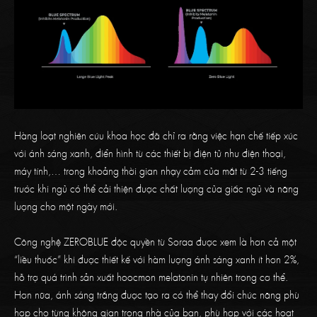
Hàng loạt nghiên cứu khoa học đã chỉ ra rằng việc hạn chế tiếp xúc
với ánh sáng xanh, điển hình từ các thiết bị điện tử như điện thoại,
máy tính,… trong khoảng thời gian nhạy cảm của mắt từ 2-3 tiếng
trước khi ngủ có thể cải thiện được chất lượng của giấc ngủ và năng
lượng cho một ngày mới.
Công nghệ ZEROBLUE độc quyền từ Soraa được xem là hơn cả một
“liều thuốc” khi được thiết kế với hàm lượng ánh sáng xanh ít hơn 2%,
hỗ trợ quá trình sản xuất hoocmon melatonin tự nhiên trong cơ thể.
Hơn nữa, ánh sáng trắng được tạo ra có thể thay đổi chức năng phù
hợp cho từng không gian trong nhà của bạn, phù hợp với các hoạt