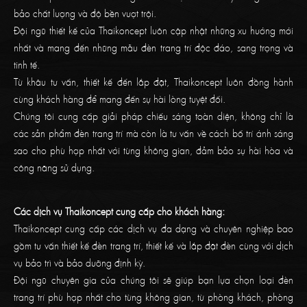
bảo chất lượng và độ bền vượt trội.
Đội ngũ thiết kế của Thaikoncept luôn cập nhật những xu hướng mới
nhất và mang đến những mẫu đèn trang trí độc đáo, sang trọng và
tinh tế.
Từ khâu tư vấn, thiết kế đến lắp đặt, Thaikoncept luôn đồng hành
cùng khách hàng để mang đến sự hài lòng tuyệt đối.
Chúng tôi cung cấp giải pháp chiếu sáng toàn diện, không chỉ là
các sản phẩm đèn trang trí mà còn là tư vấn về cách bố trí ánh sáng
sao cho phù hợp nhất với từng không gian, đảm bảo sự hài hòa và
công năng sử dụng.
Các dịch vụ Thaikoncept cung cấp cho khách hàng:
Thaikoncept cung cấp các dịch vụ đa dạng và chuyên nghiệp bao
gồm tư vấn thiết kế đèn trang trí, thiết kế và lắp đặt đèn cùng với dịch
vụ bảo trì và bảo dưỡng định kỳ.
Đội ngũ chuyên gia của chúng tôi sẽ giúp bạn lựa chọn loại đèn
trang trí phù hợp nhất cho từng không gian, từ phòng khách, phòng