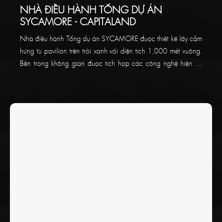
NHÀ ĐIỀU HÀNH TỔNG DỰ ÁN
SYCAMORE - CAPITALAND
Nhà điều hành Tổng dự án SYCAMORE được thiết kế lấy cảm
hứng từ pavilion trên trời xanh với diện tích 1,000 mét vuông.
Bên trong không gian được tích hợp các công nghệ hiện tại
độc nhất trên thị trường, cùng trang thiết bị ấn tượng và khu
vực tiếp khách đầy tiện nghi.