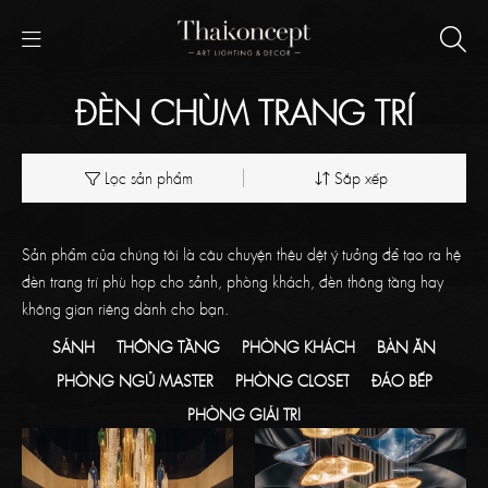
ĐÈN CHÙM TRANG TRÍ
Lọc sản phẩm
Sắp xếp
Sản phẩm của chúng tôi là câu chuyện thêu dệt ý tưởng để tạo ra hệ
đèn trang trí phù hợp cho sảnh, phòng khách, đèn thông tầng hay
không gian riêng dành cho bạn.
SẢNH
THÔNG TẦNG
PHÒNG KHÁCH
BÀN ĂN
PHÒNG NGỦ MASTER
PHÒNG CLOSET
ĐẢO BẾP
PHÒNG GIẢI TRÍ