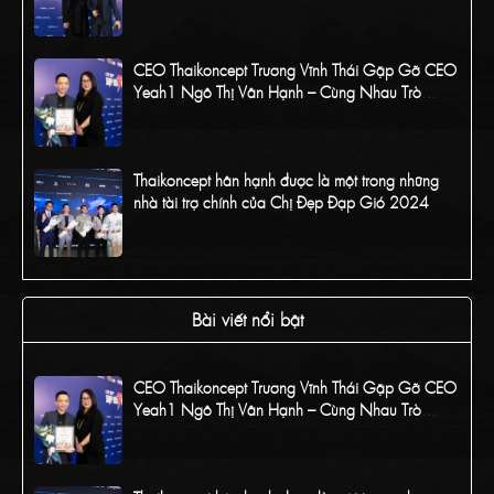
CEO Thaikoncept Trương Vĩnh Thái Gặp Gỡ CEO
Yeah1 Ngô Thị Vân Hạnh – Cùng Nhau Trò
Chuyện Về Concept Chị Đẹp Đạp Gió 2024
Thaikoncept hân hạnh được là một trong những
nhà tài trợ chính của Chị Đẹp Đạp Gió 2024
CEO Thaikoncept tham dự Sự kiện của Chương
trình Chị Đẹp Đạp Gió 2024
Bài viết nổi bật
CEO Thaikoncept Trương Vĩnh Thái Gặp Gỡ CEO
Yeah1 Ngô Thị Vân Hạnh – Cùng Nhau Trò
Chuyện Về Concept Chị Đẹp Đạp Gió 2024