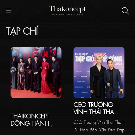
TẠP CHÍ
CEO TRƯƠNG
VĨNH THÁI THAM
THAIKONCEPT
DỰ BUỔI HỌP
ĐỒNG HÀNH
CEO Trương Vĩnh Thái Tham
BÁO CHƯƠNG
CÙNG PHIM TẾT
Dự Họp Báo “Chị Đẹp Đạp
TRÌNH CHỊ ĐẸP