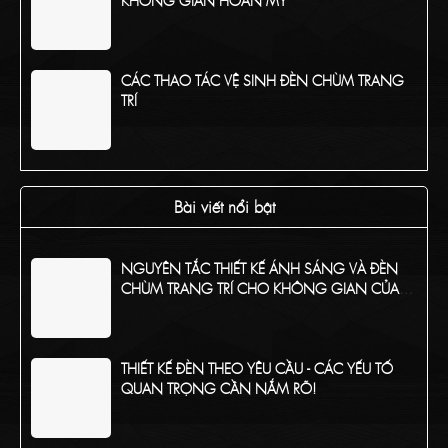
CÁC THAO TÁC VỆ SINH ĐÈN CHÙM TRANG
TRÍ
TỔNG HỢP CÁC CHẤT LIỆU PHỔ BIẾN CỦA
ĐÈN CHÙM TRANG TRÍ
Bài viết nổi bật
NGUYÊN TẮC THIẾT KẾ ÁNH SÁNG VÀ ĐÈN
CHÙM TRANG TRÍ CHO KHÔNG GIAN CỦA
BẠN
THIẾT KẾ ĐÈN THEO YÊU CẦU - CÁC YẾU TỐ
QUAN TRỌNG CẦN NẮM RÕ!