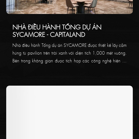
NHÀ ĐIỀU HÀNH TỔNG DỰ ÁN
SYCAMORE - CAPITALAND
Nhà điều hành Tổng dự án SYCAMORE được thiết kế lấy cảm
hứng từ pavilion trên trời xanh với diện tích 1,000 mét vuông.
Bên trong không gian được tích hợp các công nghệ hiện tại
độc nhất trên thị trường, cùng trang thiết bị ấn tượng và khu
vực tiếp khách đầy tiện nghi.