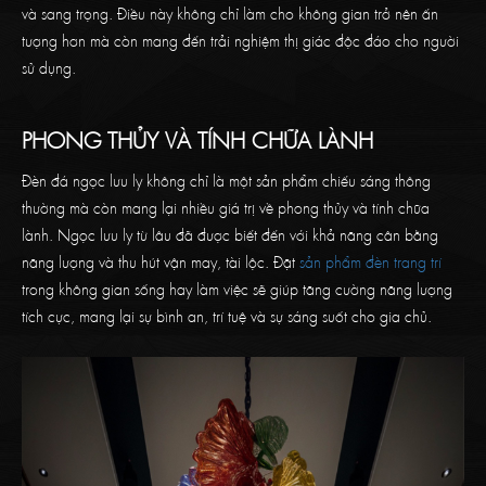
và sang trọng. Điều này không chỉ làm cho không gian trở nên ấn
tượng hơn mà còn mang đến trải nghiệm thị giác độc đáo cho người
sử dụng.
PHONG THỦY VÀ TÍNH CHỮA LÀNH
Đèn đá ngọc lưu ly không chỉ là một sản phẩm chiếu sáng thông
thường mà còn mang lại nhiều giá trị về phong thủy và tính chữa
lành. Ngọc lưu ly từ lâu đã được biết đến với khả năng cân bằng
năng lượng và thu hút vận may, tài lộc. Đặt
sản phẩm đèn trang trí
trong không gian sống hay làm việc sẽ giúp tăng cường năng lượng
tích cực, mang lại sự bình an, trí tuệ và sự sáng suốt cho gia chủ.