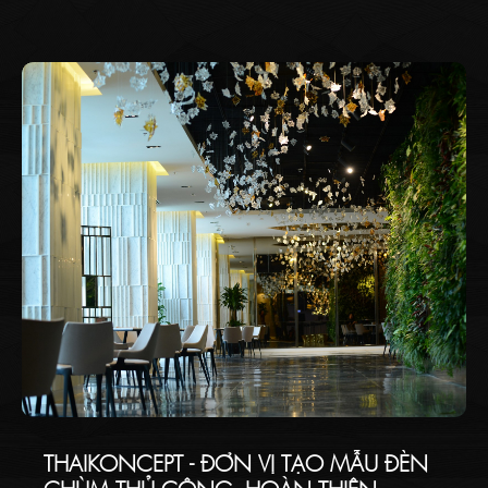
không gian hay một ngôi nhà của bạn.
THAIKONCEPT - ĐƠN VỊ TẠO MẪU ĐÈN