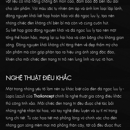
vật liệu có khả năng chống ăn mòn cao, đảm bảo độ bền lâu dài
cho sản phẩm. Với màu sắc tự nhiên ấm áp và ánh kim loại lấp lánh,
đồng nguyên khối kết hợp hoàn hảo với đá ngọc lưu ly, tạo nên
những chiếc đèn không chỉ bền bỉ mà còn vô cùng cuốn hút.
Sự kết hợp giữa đồng nguyên khối và đá ngọc lưu ly tạo nên một
tổng thể hoàn hảo, mang lại sự hài hòa và cân bằng cho không gian
sống. Đồng nguyên khối không chỉ tăng thêm vẻ đẹp thẩm mỹ cho
sản phẩm mà còn góp phần tạo ra hiệu ứng ánh sáng độc đáo,
khiến cho mỗi chiếc đèn trang trí trở nên lung linh và rực rỡ hơn.
NGHỆ THUẬT ĐIÊU KHẮC
Một trong những yếu tố làm nên sự khác biệt của đèn đá ngọc lưu ly -
Lapis Lazuli của
Thaikoncept
chính là nghệ thuật gia công điêu khắc
thủ công tinh xảo. Mỗi chiếc đèn trang trí đều được chế tác bởi
những nghệ nhân tài hoa, với tay nghề điêu luyện và sự tỉ mỉ trong
từng chi tiết. Từ các họa tiết mô phỏng lông vũ chính xác cho đến
những gợn sóng mềm mại mô phỏng thân cây, tất cả đều được thực