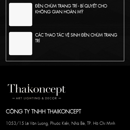
ĐÈN CHÙM TRANG TRÍ - BÍ QUYẾT CHO
KHÔNG GIAN HOÀN MỸ
CÁC THAO TÁC VỆ SINH ĐÈN CHÙM TRANG
TRÍ
TỔNG HỢP CÁC CHẤT LIỆU PHỔ BIẾN CỦA
ĐÈN CHÙM TRANG TRÍ
CÔNG TY TNHH THAIKONCEPT
1053/15 Lê Văn Lương, Phước Kiển, Nhà Bè, TP. Hồ Chí Minh