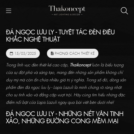
ĐÁ NGỌC LƯU LY - TUYỆT TÁC ĐÈN ĐIÊU
KHẮC NGHỆ THUẬT
15/03/2025
PHONG CÁCH THIẾT KẾ
Trong lĩnh vực đèn thiết kế cao cấp,
Thaikoncept
luôn là biểu tượng
của sự đột phá và sáng tạo, mang đến những sản phẩm không chỉ
duy mỹ mà còn ẩn chứa nhiều giá trị ý nghĩa. Trong số đó, dòng sản
phẩm đèn đá ngọc lưu ly - Lapis Lazuli là minh chứng rõ ràng nhất
cho sự tinh xảo và đẳng cấp vượt trội. Hãy cùng tìm hiểu những đặc
điểm nổi bật của Lapis Lazuli ngay qua bài viết bên dưới nhé!
ĐÁ NGỌC LƯU LY -
NHỮNG NÉT VÂN TINH
XẢO, NHỮNG ĐƯỜNG CONG MỀM MẠI