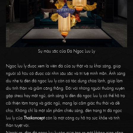
Sự màu sắc của Đá Ngọc Lưu Ly
Ngọc lưu ly được xem là viên đá của sự thật và sự khai sáng, giúp
người sở hữu có được cái nhìn sâu sắc và trí tuệ minh mẫn. Ánh sáng
dịu nhẹ từ đèn đá ngọc lưu ly còn có tác dụng chữa lành, giúp làm
dịu tinh thần và giảm căng thẳng. Đối với những người thường xuyên
gặp stress hay mất ngủ, ánh sáng từ đèn đá ngọc lưu ly có thể hỗ trợ
cải thiện tâm trạng và giấc ngủ, mang lại cảm giác thư thái và dễ
chịu. Không chỉ là một sản phẩm chiếu sáng, đèn trang trí đá ngọc
lưu ly của
Thaikoncept
còn là một công cụ hỗ trợ sức khỏe và tinh
thần tuyệt vời.
Ngoài ra, đèn đá ngọc lưu ly còn giúp tạo ra một không gian sống