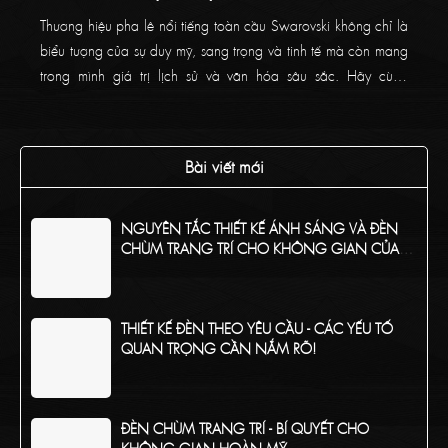
Thương hiệu pha lê nổi tiếng toàn cầu Swarovski không chỉ là
biểu tượng của sự duy mỹ, sang trọng và tinh tế mà còn mang
trong mình giá trị lịch sử và văn hóa sâu sắc. Hãy cùng
Thaikoncept tìm hiểu về thương hiệu pha lê đẳng cấp này
trong bài viết bên dưới!
Bài viết mới
NGUYÊN TẮC THIẾT KẾ ÁNH SÁNG VÀ ĐÈN
CHÙM TRANG TRÍ CHO KHÔNG GIAN CỦA
BẠN
THIẾT KẾ ĐÈN THEO YÊU CẦU - CÁC YẾU TỐ
QUAN TRỌNG CẦN NẮM RÕ!
ĐÈN CHÙM TRANG TRÍ - BÍ QUYẾT CHO
KHÔNG GIAN HOÀN MỸ