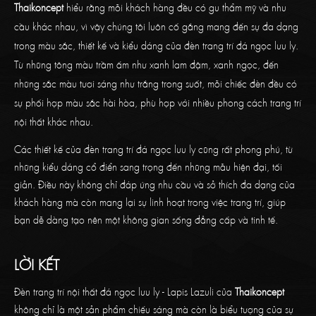
T
haikoncept
hiểu rằng mỗi khách hàng đều có gu thẩm mỹ và nhu
cầu khác nhau, vì vậy chúng tôi luôn cố gắng mang đến sự đa dạng
trong màu sắc, thiết kế và kiểu dáng của đèn trang trí đá ngọc lưu ly.
Từ những tông màu trầm ấm như xanh lam đậm, xanh ngọc, đến
những sắc màu tươi sáng như trắng trong suốt, mỗi chiếc đèn đều có
sự phối hợp màu sắc hài hòa, phù hợp với nhiều phong cách trang trí
nội thất khác nhau.
Các thiết kế của đèn trang trí đá ngọc lưu ly cũng rất phong phú, từ
những kiểu dáng cổ điển sang trọng đến những mẫu hiện đại, tối
giản. Điều này không chỉ đáp ứng nhu cầu và sở thích đa dạng của
khách hàng mà còn mang lại sự linh hoạt trong việc trang trí, giúp
bạn dễ dàng tạo nên một không gian sống đẳng cấp và tinh tế.
LỜI KẾT
Đèn trang trí nội thất đá ngọc lưu ly - Lapis Lazuli của
Thaikoncept
không chỉ là một sản phẩm chiếu sáng mà còn là biểu tượng của sự