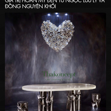
GIÁ TRỊ HOÀN MỸ ĐẾN TỪ NGỌC LƯU LY VÀ
ĐỒNG NGUYÊN KHỐI