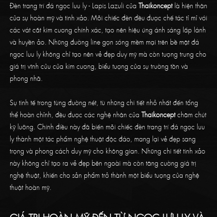
Đèn trang trí đá ngọc lưu ly - Lapis Lazuli của
Thaikoncept
là hiện thân
của sự hoàn mỹ và tinh xảo. Mỗi chiếc đèn đều được chế tác tỉ mỉ với
các vát cắt kim cương chính xác, tạo nên hiệu ứng ánh sáng lấp lánh
và huyền ảo. Những đường line gợn sóng mềm mại trên bề mặt đá
ngọc lưu ly không chỉ tạo nên vẻ đẹp duy mỹ mà còn tượng trưng cho
giá trị vĩnh cửu của kim cương, biểu tượng của sự trường tồn và
phong nhã.
Sự tinh tế trong từng đường nét, từ những chi tiết nhỏ nhất đến tổng
thể hoàn chỉnh, đều được các nghệ nhân của
Thaikoncept
chăm chút
kỹ lưỡng. Chính điều này đã biến mỗi chiếc đèn trang trí đá ngọc lưu
ly thành một tác phẩm nghệ thuật độc đáo, mang lại vẻ đẹp sang
trọng và phong cách duy mỹ cho không gian. Những chi tiết tinh xảo
này không chỉ tạo ra vẻ đẹp bên ngoài mà còn tăng cường giá trị
nghệ thuật, khiến cho sản phẩm trở thành một biểu tượng của nghệ
thuật hoàn mỹ.