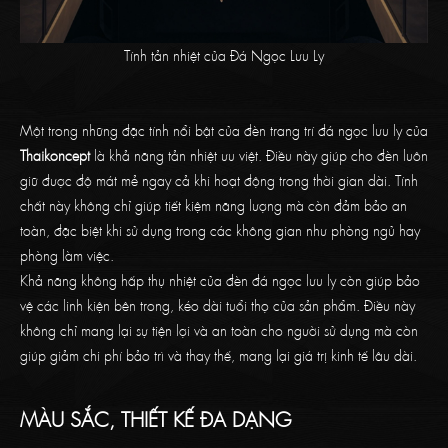
Tính tản nhiệt của Đá Ngọc Lưu Ly
Một trong những đặc tính nổi bật của đèn trang trí đá ngọc lưu ly của
Thaikoncept
là khả năng tản nhiệt ưu việt. Điều này giúp cho đèn luôn
giữ được độ mát mẻ ngay cả khi hoạt động trong thời gian dài. Tính
chất này không chỉ giúp tiết kiệm năng lượng mà còn đảm bảo an
toàn, đặc biệt khi sử dụng trong các không gian như phòng ngủ hay
phòng làm việc.
Khả năng không hấp thụ nhiệt của đèn đá ngọc lưu ly còn giúp bảo
vệ các linh kiện bên trong, kéo dài tuổi thọ của sản phẩm. Điều này
không chỉ mang lại sự tiện lợi và an toàn cho người sử dụng mà còn
giúp giảm chi phí bảo trì và thay thế, mang lại giá trị kinh tế lâu dài.
MÀU SẮC, THIẾT KẾ ĐA DẠNG