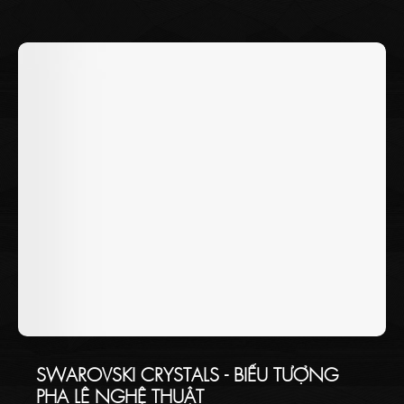
như nhiệt độ màu sắc, cân bằng ánh sáng tự nhiên, bố cục
các loại đèn và cách tạo điểm nhấn để mang lại sự hoàn mỹ
cho không gian. Hãy cùng Thaikoncept tìm hiểu về các nguyên
tắc vàng cần biết khi thiết kế đèn chùm trang trí ở bài viết bên
dưới!
SWAROVSKI CRYSTALS - BIỂU TƯỢNG
PHA LÊ NGHỆ THUẬT