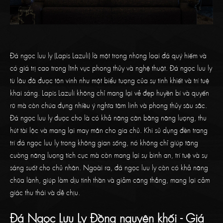
Đá ngọc lưu ly (Lapis Lazuli) là một trong những loại đá quý hiếm và
có giá trị cao trong lĩnh vực phong thủy và nghệ thuật. Đá ngọc lưu ly
từ lâu đã được tôn vinh như một biểu tượng của sự tinh khiết và trí tuệ
khai sáng. Lapis Lazuli không chỉ mang lại vẻ đẹp huyền bí và quyến
rũ mà còn chứa đựng nhiều ý nghĩa tâm linh và phong thủy sâu sắc.
Đá ngọc lưu ly được cho là có khả năng cân bằng năng lượng, thu
hút tài lộc và mang lại may mắn cho gia chủ. Khi sử dụng đèn trang
trí đá ngọc lưu ly trong không gian sống, nó không chỉ giúp tăng
cường năng lượng tích cực mà còn mang lại sự bình an, trí tuệ và sự
sáng suốt cho chủ nhân. Ngoài ra, đá ngọc lưu ly còn có khả năng
chữa lành, giúp làm dịu tinh thần và giảm căng thẳng, mang lại cảm
giác thư thái và dễ chịu.
Đá Ngọc Lưu Ly Đồng nguyên khối - Giá