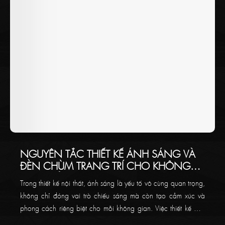
NGUYÊN TẮC THIẾT KẾ ÁNH SÁNG VÀ
ĐÈN CHÙM TRANG TRÍ CHO KHÔNG
GIAN CỦA BẠN
Trong thiết kế nội thất, ánh sáng là yếu tố vô cùng quan trọng,
không chỉ đóng vai trò chiếu sáng mà còn tạo cảm xúc và
phong cách riêng biệt cho mỗi không gian. Việc thiết kế đèn
chùm trang trí yêu cầu sự tinh tế và tỉ mỉ, kết hợp các yếu tố