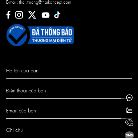
E-mail:
thai.truong@thaikoncept.com