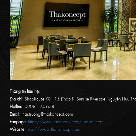
T
hông tin liên hệ:
Địa chỉ:
Shophouse K01-15 (Tháp K) Sunrise Riverside Nguyễn Hữu Th
Hotline:
0908 124 678
Email:
thai.truong@thaikoncept.com
Fanpage:
https://www.facebook.com/Thaikoncept
Website:
http://www.thaikoncept.com