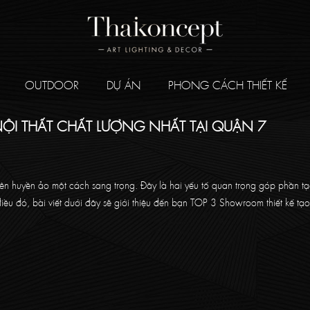
OUTDOOR
DỰ ÁN
PHONG CÁCH THIẾT KẾ
ỘI THẤT CHẤT LƯỢNG NHẤT TẠI QUẬN 7
nên huyền ảo một cách sang trọng. Đây là hai yếu tố quan trọng góp phần t
ều đó, bài viết dưới đây sẽ giới thiệu đến bạn TOP 3 Showroom thiết kế t