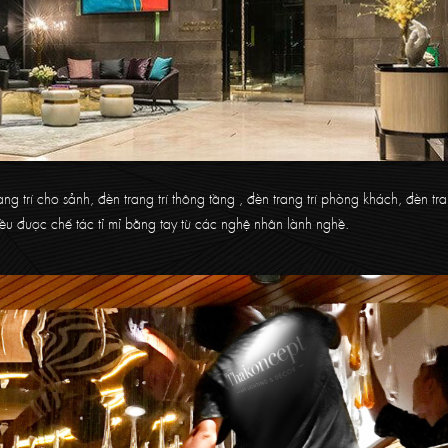
trí cho sảnh, đèn trang trí thông tầng , đèn trang trí phòng khách, đèn tra
ều được chế tác tỉ mỉ bằng tay từ các nghệ nhân lành nghề.