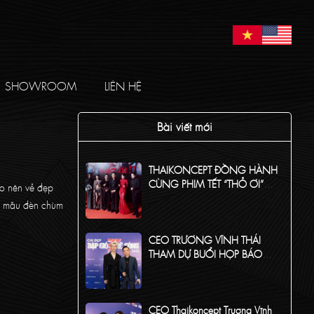
SHOWROOM
LIÊN HỆ
Bài viết mới
THAIKONCEPT ĐỒNG HÀNH
CÙNG PHIM TẾT “THỎ ƠI”
ạo nên vẻ đẹp
CỦA ĐẠO DIỄN TRẤN THÀNH!
ạo mẫu đèn chùm
CEO TRƯƠNG VĨNH THÁI
THAM DỰ BUỔI HỌP BÁO
CHƯƠNG TRÌNH CHỊ ĐẸP ĐẠP
GIÓ 2024
CEO Thaikoncept Trương Vĩnh