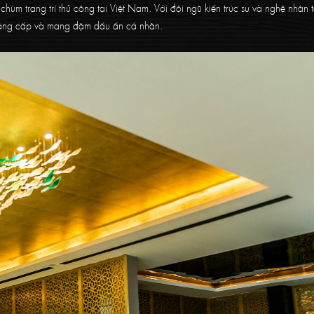
 chùm trang trí thủ công tại Việt Nam. Với đội ngũ kiến trúc sư và nghệ nhân 
ẳng cấp và mang đậm dấu ấn cá nhân.