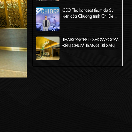
CEO Thaikoncept tham dự Sự
kiện của Chương trình Chị Đẹp
Đạp Gió 2024
THAIKONCEPT - SHOWROOM
ĐÈN CHÙM TRANG TRÍ SANG
TRỌNG NHẤT VIỆT NAM