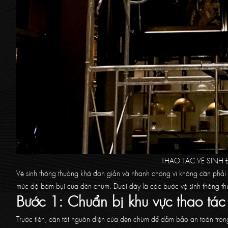
THAO TÁC VỆ SINH 
Vệ sinh thông thường khá đơn giản và nhanh chóng vì không cần phải 
mức độ bám bụi của đèn chùm. Dưới đây là các bước vệ sinh thông th
Bước 1: Chuẩn bị khu vực thao tác
Trước tiên, cần tắt nguồn điện của đèn chùm để đảm bảo an toàn trong 