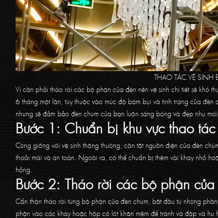
THAO TÁC VỆ SINH 
Vì cần phải tháo rời các bộ phận của đèn nên vệ sinh chi tiết sẽ khó thự
6 tháng một lần, tùy thuộc vào mức độ bám bụi và tình trạng của đèn c
nhưng sẽ đảm bảo đèn chùm của bạn luôn sáng bóng và đẹp như mới
Bước 1: Chuẩn bị khu vực thao tác
Cũng giống với vệ sinh thông thường, cần tắt nguồn điện của đèn chù
thoải mái và an toàn. Ngoài ra, có thể chuẩn bị thêm vài khay nhỏ hoặ
hỏng.
Bước 2: Tháo rời các bộ phận của
Cẩn thận tháo rời từng bộ phận của đèn chùm, bắt đầu từ những phần d
phận vào các khay hoặc hộp có lót khăn mềm để tránh va đập và hư hỏn