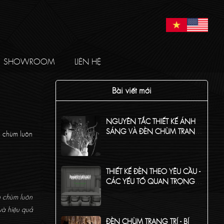
SHOWROOM
LIÊN HỆ
Bài viết mới
NGUYÊN TẮC THIẾT KẾ ÁNH
SÁNG VÀ ĐÈN CHÙM TRANG
n chùm luôn
TRÍ CHO KHÔNG GIAN CỦA
BẠN
THIẾT KẾ ĐÈN THEO YÊU CẦU -
CÁC YẾU TỐ QUAN TRỌNG
CẦN NẮM RÕ!
n chùm luôn
 và hiệu quả
ĐÈN CHÙM TRANG TRÍ - BÍ