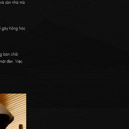
t và sàn nhà mà
hể gây hỏng hóc
ng bàn chải
mặt đèn. Việc