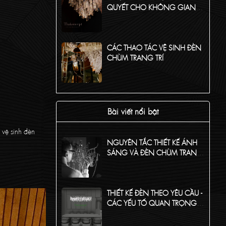
QUYẾT CHO KHÔNG GIAN
HOÀN MỸ
CÁC THAO TÁC VỆ SINH ĐÈN
CHÙM TRANG TRÍ
TỔNG HỢP CÁC CHẤT LIỆU
PHỔ BIẾN CỦA ĐÈN CHÙM
Bài viết nổi bật
TRANG TRÍ
 vệ sinh đèn
NGUYÊN TẮC THIẾT KẾ ÁNH
SÁNG VÀ ĐÈN CHÙM TRANG
TRÍ CHO KHÔNG GIAN CỦA
BẠN
THIẾT KẾ ĐÈN THEO YÊU CẦU -
CÁC YẾU TỐ QUAN TRỌNG
CẦN NẮM RÕ!