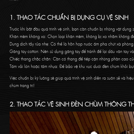
1. THAO TÁC CHUẨN BỊ DỤNG CỤ VỆ SINH
Trước khi bắt đầu quá trình vệ sinh, bạn cần chuẩn bị những vật dụng 
Khăn mềm không xơ: Chọn loại khăn mềm, không bị xơ nhằm không để lạ
Dung dịch tẩy rửa nhẹ: Có thể là hỗn hợp nước ấm pha chút xà phòng
Găng tay cotton: Nên sử dụng găng tay để tránh để lại dấu vân tay 
Chiếc thang chắc chắn: Cần có thang để tiếp cận những phần cao củ
Tấm vải lớn hoặc tấm nhựa: Để bảo vệ khu vực dưới đèn chùm khỏi bụi
Việc chuẩn bị kỹ lưỡng sẽ giúp quá trình vệ sinh diễn ra suôn sẻ và hi
chùm trang trí!
2. THAO TÁC VỆ SINH ĐÈN CHÙM THÔNG 