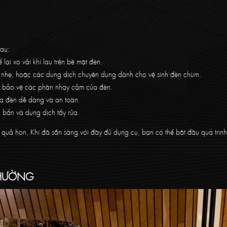
sau:
i xơ vải khi lau trên bề mặt đèn.
 nhẹ, hoặc các dung dịch chuyên dụng dành cho vệ sinh đèn chùm.
và bảo vệ các phần nhạy cảm của đèn.
a đèn dễ dàng và an toàn.
 bẩn và dung dịch tẩy rửa.
ệu quả hơn. Khi đã sẵn sàng với đầy đủ dụng cụ, bạn có thể bắt đầu quá trình
THƯỜNG