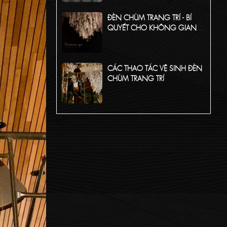
ĐÈN CHÙM TRANG TRÍ - BÍ
QUYẾT CHO KHÔNG GIAN
HOÀN MỸ
CÁC THAO TÁC VỆ SINH ĐÈN
CHÙM TRANG TRÍ
TỔNG HỢP CÁC CHẤT LIỆU
PHỔ BIẾN CỦA ĐÈN CHÙM
TRANG TRÍ