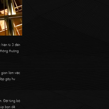
c hiện từ 3 đến
 thông thường
 gian làm việc
 đập gây hư
n. Đặt từng bộ
giúp bạn dễ