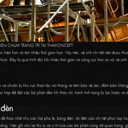
ĐÈN CHÙM TRANG TRÍ TẠI THAIKONCEPT
c hiện hơn và tốn nhiều thời gian hơn. Vậy nên, vệ sinh chi tiết nên được thự
hùm. Đây là quá trình đòi hỏi nhiều thời gian và công sức hơn so với vệ sinh
.
m và chuẩn bị khu vực thao tác với thang và tấm bảo vệ sàn, đảm bảo không
c hộp để đặt các bộ phận đèn khi tháo rời, tránh tình trạng bị lạc hoặc va
 đèn
ễ tháo nhất như các hạt pha lê, bóng đèn, rồi đến các chi tiết phức tạp hơ
g. Việc ghi chú lại thứ tự và vị trí của các bộ phận cũng rất quan trọng, 