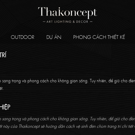
OUTDOOR
DỰ ÁN
PHONG CÁCH THIẾT KẾ
RÍ
ẹp sang trọng và phong cách cho không gian sống. Tuy nhiên, để giữ cho đè
ết.
IỆP
ẹp sang trọng và phong cách cho không gian sống. Tuy nhiên, để giữ cho đè
iết này của Thaikoncept sẽ hướng dẫn cách vệ sinh đèn chùm trang trí chi tiết