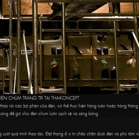
ĐÈN CHÙM TRANG TRÍ TẠI THAIKONCEPT
tháo rời các bộ phận của đèn, có thể thực hiện hàng tuần hoặc hàng tháng 
ường để giữ cho đèn chùm luôn sạch sẽ và sáng bóng.
suốt quá trình thao tác. Đặt thang ở vị trí chắc chắn dưới đèn và phủ tấm v