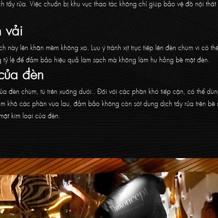
h tẩy rửa. Việc chuẩn bị khu vực thao tác không chỉ giúp bảo vệ đồ nội thấ
 vải
ch này lên khăn mềm không xơ. Lưu ý tránh xịt trực tiếp lên đèn chùm vì có t
úng tỷ lệ để đảm bảo hiệu quả làm sạch mà không làm hư hỏng bề mặt đèn.
 của đèn
 đèn chùm, từ trên xuống dưới.. Đối với các phần khó tiếp cận, có thể dù
m khô các phần vừa lau, đảm bảo không còn sót dung dịch tẩy rửa trên bề 
 mặt kim loại của đèn.