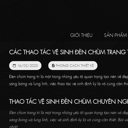
GIỚI THIỆU
SẢN PHẨM
CÁC THAO TÁC VỆ SINH ĐÈN CHÙM TRANG T
16/03/2025
PHONG CÁCH THIẾT KẾ
Đèn chùm trang trí là một trong những yếu tố quan trọng tạo nên vẻ đ
sáng bóng và lung linh, việc thao tác vệ sinh định kỳ là vô cùng cần thi
THAO TÁC VỆ SINH ĐÈN CHÙM CHUYÊN NGH
Đèn chùm trang trí là một trong những yếu tố quan trọng tạo nên vẻ đ
sáng bóng và lung linh, việc vệ sinh định kỳ là vô cùng cần thiết. Bài v
nhất!