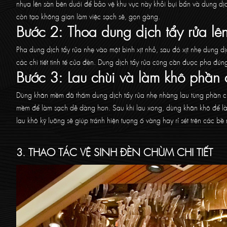
nhựa lên sàn bên dưới để bảo vệ khu vực này khỏi bụi bẩn và dung dịc
còn tạo không gian làm việc sạch sẽ, gọn gàng.
Bước 2: Thoa dung dịch tẩy rửa lên
Pha dung dịch tẩy rửa nhẹ vào một bình xịt nhỏ, sau đó xịt nhẹ dung dị
các chi tiết tinh tế của đèn. Dung dịch tẩy rửa cũng cần được pha đ
Bước 3: Lau chùi và làm khô phần
Dùng khăn mềm đã thấm dung dịch tẩy rửa nhẹ nhàng lau từng phần của
mềm để làm sạch dễ dàng hơn. Sau khi lau xong, dùng khăn khô để là
lau khô kỹ lưỡng sẽ giúp tránh hiện tượng ố vàng hay rỉ sét trên các bề
3. THAO TÁC VỆ SINH ĐÈN CHÙM CHI TIẾT