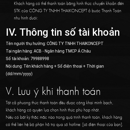
Khách hàng có thể thanh toán bằng hình thức chuyển khoản đến
STK của
CÔNG TY TNHH THAIKONCEPT
ở bước Thanh Toán
như hình dưới:
IV. Thông tin số tài khoản
Tên người thụ hưởng: CÔNG TY TNHH THAIKONCEPT
Tại ngân hàng:
ACB - Ngân hàng TMCP Á Châu
Số tài khoản: 79988998
Nội dung: Tên khách hàng + Số điện thoại + Thời gian
(dd/mm/yyyy)
V. Lưu ý khi thanh toán
Tất cả phương thức thanh toán đều được công khai minh bạch,
khách hàng có quyền lựa chọn hình thức phù hợp nhất.
Nếu có bất kỳ thắc mắc nào trong quá trình thanh toán, khách hàng
có thể liên hệ bộ phận hỗ trợ qua số hotline: [số điện thoại của bạn].